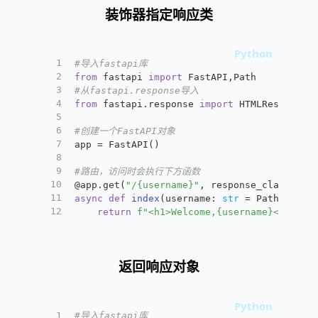
装饰器指定响应类
1
#导入fastapi库
2
from
 fastapi 
import
 FastAPI,Path
3
#从fastapi.response导入
4
from
 fastapi.response 
import
 HTMLResponse
5
6
#创建一个FastAPI对象
7
app = FastAPI()
8
9
#路由，访问时会执行下方函数
10
@app.get(
"/{username}"
, response_class = H
11
async
def
index
(
username: 
str
 = Path(
...
)
)
12
return
f"<h1>Welcome,
{username}
<h1>"
返回响应对象
1
#导入fastapi库