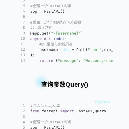
3
4
#创建一个FastAPI对象
5
app = FastAPI()
6
7
#路由，访问时会执行下方函数
8
#1.填入路径
9
@app.get(
"/{username}"
)
10
async
def
index
(
11
#2.路径与参数同名
12
	username: 
str
 = Path(
"root"
,min_length
13
):
14
return
 {
"message"
:
f"Welcome,
{username}
查询参数Query()
1
#导入fastapi库
2
from
 fastapi 
import
 FastAPI,Query
3
4
#创建一个FastAPI对象
5
app = FastAPI()