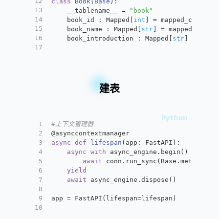
12
class
Book
(
Base
):
13
    __tablename__ = 
"book"
14
    book_id : Mapped[
int
] = mapped_column(
15
    book_name : Mapped[
str
] = mapped_colum
16
    book_introduction : Mapped[
str
] =mappe
17
建表
1
#上下文管理器
2
@asynccontextmanager
3
async
def
lifespan
(
app: FastAPI
):
4
async
with
 async_engine.begin() 
as
 con
5
await
 conn.run_sync(Base.metadata.
6
yield
7
await
 async_engine.dispose()
8
9
app = FastAPI(lifespan=lifespan)
10