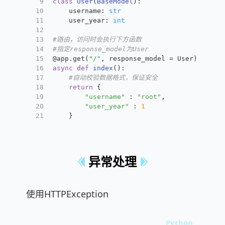
9
class
User
(
BaseModel
):
10
    username: 
str
11
	user_year: 
int
12
13
#路由，访问时会执行下方函数
14
#指定response_model为User
15
@app.get(
"/"
, response_model = User
)
16
async
def
index
():
17
#自动校验数据格式，保证安全
18
return
 {
19
"username"
 : 
"root"
,
20
"user_year"
 : 
1
21
    }
异常处理
使用HTTPException