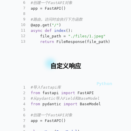
6
#创建一个FastAPI对象
7
app = FastAPI()
8
9
#路由，访问时会执行下方函数
10
@app.get(
"/"
)
11
async
def
index
():
12
    file_path = 
"./files/1.jpeg"
13
return
 FileResponse(file_path)
自定义响应
1
#导入fastapi库
2
from
 fastapi 
import
 FastAPI
3
#从pydantic导入Field和BaseModel
4
from
 pydantic 
import
 BaseModel
5
6
#创建一个FastAPI对象
7
app = FastAPI()
8