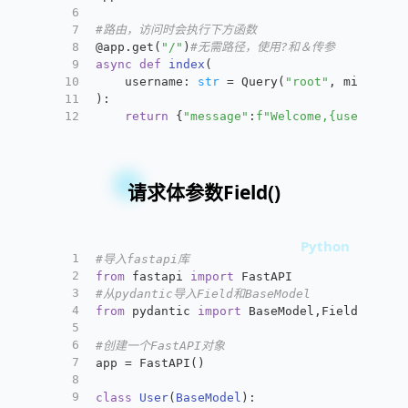
6
7
#路由，访问时会执行下方函数
8
@app.get(
"/"
)
#无需路径，使用?和＆传参
9
async
def
index
(
10
    username: 
str
 = Query(
"root"
, min_leng
11
):
12
return
 {
"message"
:
f"Welcome,
{username}
请求体参数Field()
1
#导入fastapi库
2
from
 fastapi 
import
 FastAPI
3
#从pydantic导入Field和BaseModel
4
from
 pydantic 
import
 BaseModel,Field
5
6
#创建一个FastAPI对象
7
app = FastAPI()
8
9
class
User
(
BaseModel
):