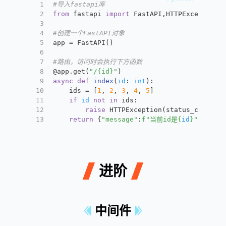
1
#导入fastapi库
2
from
 fastapi 
import
 FastAPI,HTTPException
3
4
#创建一个FastAPI对象
5
app = FastAPI()
6
7
#路由，访问时会执行下方函数
8
@app.get(
"/{id}"
)
9
async
def
index
(
id
: 
int
):
10
    ids = [
1
, 
2
, 
3
, 
4
, 
5
]
11
if
id
not
in
 ids:
12
raise
 HTTPException(status_code=
40
13
return
 {
"message"
:
f"当前id是
{
id
}
"
}
进阶
中间件