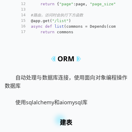
12
return
 {
"page"
:page, 
"page_size"
: page
13
14
#路由，访问时会执行下方函数
15
@app.get(
"/list"
)
16
async
def
list
(
commons = Depends(
common
)
):
17
return
 commons
ORM
自动处理与数据库连接，使用面向对象编程操作
数据库
使用sqlalchemy和aiomysql库
建表