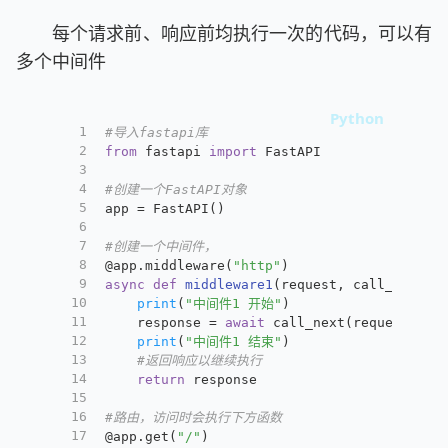
每个请求前、响应前均执行一次的代码，可以有
多个中间件
1
#导入fastapi库
2
from
 fastapi 
import
 FastAPI
3
4
#创建一个FastAPI对象
5
app = FastAPI()
6
7
#创建一个中间件，
8
@app.middleware(
"http"
)
9
async
def
middleware1
(
request, call_next
):
10
print
(
"中间件1 开始"
)
11
    response = 
await
 call_next(request)
12
print
(
"中间件1 结束"
)
13
#返回响应以继续执行
14
return
 response
15
16
#路由，访问时会执行下方函数
17
@app.get(
"/"
)