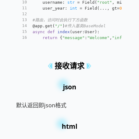
10
    username: 
str
 = Field(
"root"
, min_leng
11
	user_year: 
int
 = Field(..., gt=
0
)
12
13
#路由，访问时会执行下方函数
14
@app.get(
"/"
)
#传入基类BaseModel
15
async
def
index
(
user:User
):
16
return
 {
"message"
:
"Welcome"
,
"informati
接收请求
json
默认返回即json格式
html