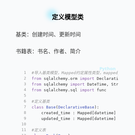
定义模型类
基类：创建时间、更新时间
书籍表：书名、作者、简介
1
#导入基类模型，Mapped约定属性类型，mapped_colum
2
from
 sqlalchemy.orm 
import
 DeclarativeBase
3
from
 sqlalchemy 
import
 DateTime, String
4
from
 sqlalchemy.sql 
import
 func
5
6
#定义基类
7
class
Base
(
DeclarativeBase
):
8
    created_time : Mapped[datetime] = mapp
9
    updated_time : Mapped[datetime] = mapp
10
11
#定义表