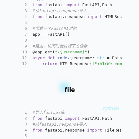
2
from
 fastapi 
import
 FastAPI,Path
3
#从fastapi.response导入
4
from
 fastapi.response 
import
 HTMLResponse
5
6
#创建一个FastAPI对象
7
app = FastAPI()
8
9
#路由，访问时会执行下方函数
10
@app.get(
"/{username}"
)
11
async
def
index
(
username: 
str
 = Path(
...
)
)
12
return
 HTMLResponse(
f"<h1>Welcome,
{use
file
1
#导入fastapi库
2
from
 fastapi 
import
 FastAPI,Path
3
#从fastapi.response导入
4
from
 fastapi.response 
import
 FileResponse
5