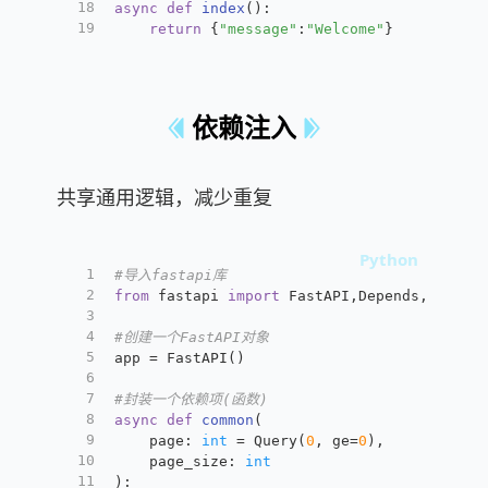
18
async
def
index
():
19
return
 {
"message"
:
"Welcome"
}
依赖注入
共享通用逻辑，减少重复
1
#导入fastapi库
2
from
 fastapi 
import
 FastAPI,Depends,Query
3
4
#创建一个FastAPI对象
5
app = FastAPI()
6
7
#封装一个依赖项(函数)
8
async
def
common
(
9
	page: 
int
 = Query(
0
, ge=
0
),
10
    page_size: 
int
11
):