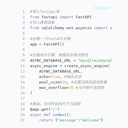
1
#导入fastapi库
2
from
 fastapi 
import
 FastAPI
3
#导入建表函数
4
from
 sqlalchemy.ext.asyncio 
import
 create_
5
6
#创建一个FastAPI对象
7
app = FastAPI()
8
9
#创建异步引擎，根据实际情况更改
10
ASYNC_DATABASE_URL = 
"mysql+aiomysql://roo
11
async_engine = create_async_engine(
12
    ASYNC_DATABASE_URL,
13
    echo=
True
, 
#输出日志
14
    pool_size=
10
, 
#设置活跃连接池数量
15
    max_overflow=
20
#允许额外连接数
16
)
17
18
#路由，访问时会执行下方函数
19
@app.get(
"/"
)
20
async
def
index
():
21
return
 {
"message"
:
"Welcome"
}