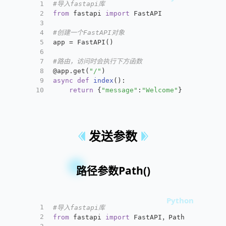
1
#导入fastapi库
2
from
 fastapi 
import
 FastAPI
3
4
#创建一个FastAPI对象
5
app = FastAPI()
6
7
#路由，访问时会执行下方函数
8
@app.get(
"/"
)
9
async
def
index
():
10
return
 {
"message"
:
"Welcome"
}
发送参数
路径参数Path()
1
#导入fastapi库
2
from
 fastapi 
import
 FastAPI，Path