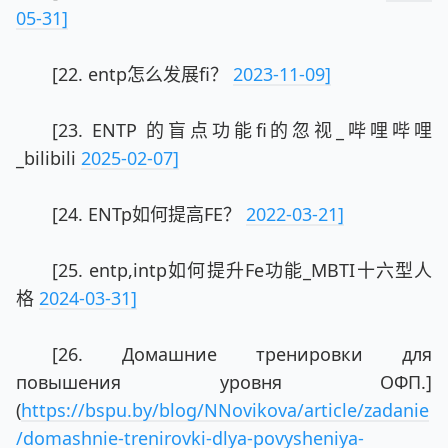
05-31]
[22. entp怎么发展fi？
2023-11-09]
[23. ENTP 的盲点功能fi的忽视_哔哩哔哩
_bilibili
2025-02-07]
[24. ENTp如何提高FE？
2022-03-21]
[25. entp,intp如何提升Fe功能_MBTI十六型人
格
2024-03-31]
[26. Домашние тренировки для
повышения уровня ОФП.]
(
https://bspu.by/blog/NNovikova/article/zadanie
/domashnie-trenirovki-dlya-povysheniya-