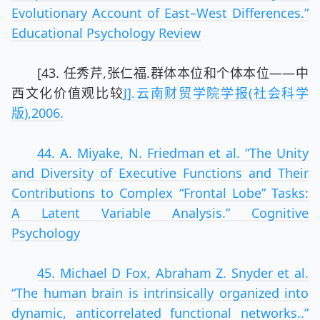
Evolutionary Account of East–West Differences.”
Educational Psychology Review
[43. 任秀芹,张仁福.群体本位和个体本位——中
西文化价值观比较
J].云南财贸学院学报(社会科学
版),2006.
44. A. Miyake, N. Friedman et al. “The Unity
and Diversity of Executive Functions and Their
Contributions to Complex “Frontal Lobe” Tasks:
A Latent Variable Analysis.” Cognitive
Psychology
45. Michael D Fox, Abraham Z. Snyder et al.
“The human brain is intrinsically organized into
dynamic, anticorrelated functional networks..”