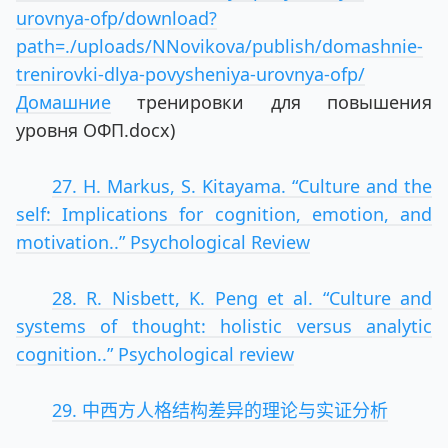
urovnya-ofp/download?
path=./uploads/NNovikova/publish/domashnie-
trenirovki-dlya-povysheniya-urovnya-ofp/
Домашние
тренировки для повышения
уровня ОФП.docx)
27. H. Markus, S. Kitayama. “Culture and the
self: Implications for cognition, emotion, and
motivation..” Psychological Review
28. R. Nisbett, K. Peng et al. “Culture and
systems of thought: holistic versus analytic
cognition..” Psychological review
29. 中西方人格结构差异的理论与实证分析