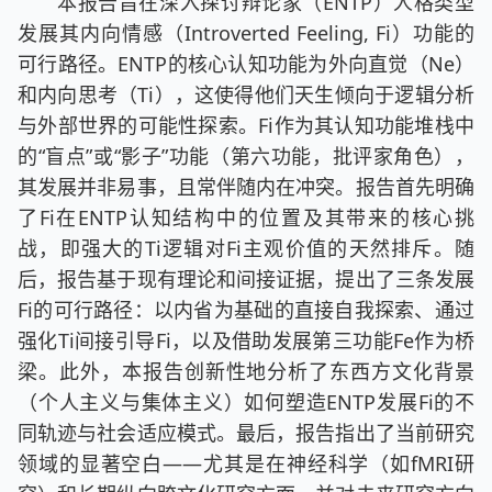
本报告旨在深入探讨辩论家（ENTP）人格类型
发展其内向情感（Introverted Feeling, Fi）功能的
可行路径。ENTP的核心认知功能为外向直觉（Ne）
和内向思考（Ti），这使得他们天生倾向于逻辑分析
与外部世界的可能性探索。Fi作为其认知功能堆栈中
的“盲点”或“影子”功能（第六功能，批评家角色），
其发展并非易事，且常伴随内在冲突。报告首先明确
了Fi在ENTP认知结构中的位置及其带来的核心挑
战，即强大的Ti逻辑对Fi主观价值的天然排斥。随
后，报告基于现有理论和间接证据，提出了三条发展
Fi的可行路径：以内省为基础的直接自我探索、通过
强化Ti间接引导Fi，以及借助发展第三功能Fe作为桥
梁。此外，本报告创新性地分析了东西方文化背景
（个人主义与集体主义）如何塑造ENTP发展Fi的不
同轨迹与社会适应模式。最后，报告指出了当前研究
领域的显著空白——尤其是在神经科学（如fMRI研