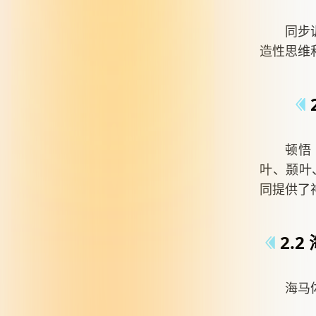
同步
造性思维
顿悟
叶、颞叶
同提供了
2.
海马