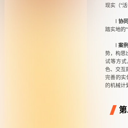
现实（“
l
协
踏实地的
l
案
势，构思
试等方式
色、交互
完善的实体
的机械计划
第