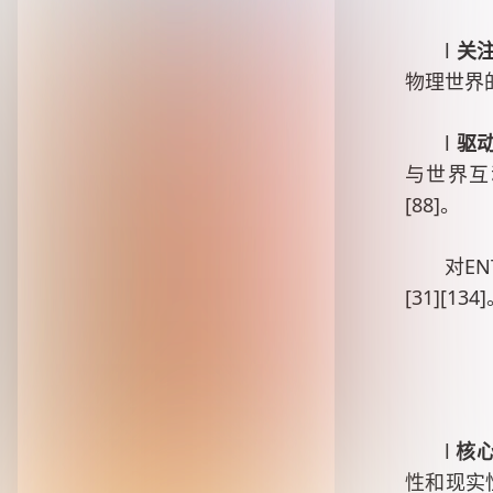
l
关
物理世界的
l
驱
与世界互
[88]。
对E
[31][134
l
核
性和现实