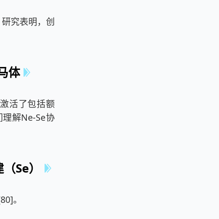
。研究表明，创
马体
程激活了包括额
解Ne-Se协
（Se）
0]。