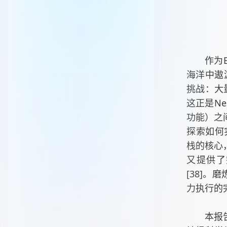
作为
海洋中遨游
挑战：大
这正是N
功能）之
探索如何
栈的核心
又提供了
[38]。
力执行的
本报