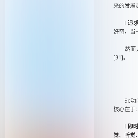
来的发展趋
l
追
好奇。当一
然而
[31]。
Se
核心在于
l
即
觉、听觉、