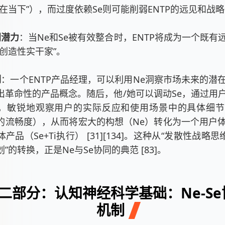
活在当下”），而过度依赖Se则可能削弱ENTP的远见和战
同潜力
：当Ne和Se被有效整合时，ENTP将成为一个既有
“创造性实干家”。
例
：一个ENTP产品经理，可以利用Ne洞察市场未来的潜
出革命性的产品概念。随后，他/她可以调动Se，通过用
，敏锐地观察用户的实际反应和使用场景中的具体细节
的流畅度），从而将宏大的构想（Ne）转化为一个用户
产品（Se+Ti执行） [31][134]。这种从“发散性战略思
”的转换，正是Ne与Se协同的典范 [83]。
二部分：认知神经科学基础：Ne-S
机制