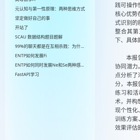
践可操作
元认知与第一性原理：两种思维方式
核心优势
坚定做好自己的事
式识别的
开站了
整合其第
SCAU 数据结构题目题解
下、具体
99%的聊天都是在互相杀戮：为什么高情商的人从不讲道理？
ENTP如何发展Fi
本报
ENTP如何同时发展Ne和Se两种感知功能
协同潜力
点分析了
FastAPI学习
分，本报
练习和活
术，并构想
现个性化
训练方案
效果评估