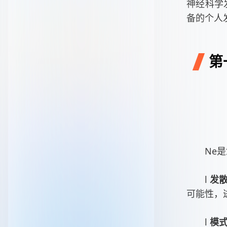
神经科学
备的个人
第
Ne
l
发
可能性，进
l
模