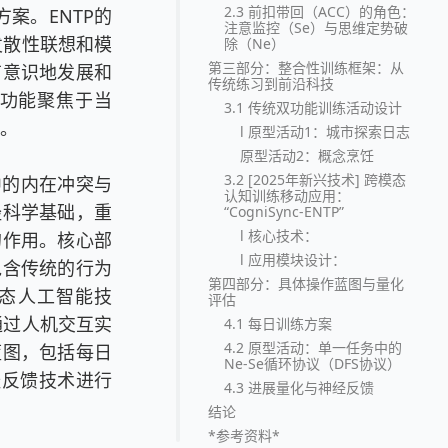
2.3 前扣带回（ACC）的角色：
案。ENTP的
注意监控（Se）与思维定势破
发散性联想和模
除（Ne）
第三部分：整合性训练框架：从
有意识地发展和
传统练习到前沿科技
e功能聚焦于当
3.1 传统双功能训练活动设计
性。
l 原型活动1：城市探索日志
原型活动2：概念烹饪
3.2 [2025年新兴技术] 跨模态
中的内在冲突与
认知训练移动应用：
经科学基础，重
“CogniSync-ENTP”
l 核心技术：
的作用。核心部
l 应用模块设计：
包含传统的行为
第四部分：具体操作蓝图与量化
模态人工智能技
评估
在通过人机交互实
4.1 每日训练方案
4.2 原型活动：单一任务中的
蓝图，包括每日
Ne-Se循环协议（DFS协议）
经反馈技术进行
4.3 进展量化与神经反馈
结论
*参考资料*